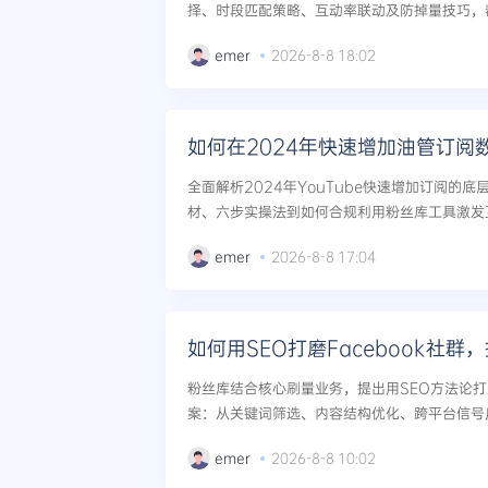
择、时段匹配策略、互动率联动及防掉量技巧，
度与内容权重。...
emer
2026-8-8 18:02
如何在2024年快速增加油管订阅
全面解析2024年YouTube快速增加订阅的
材、六步实操法到如何合规利用粉丝库工具激发
内实现有效订阅数增长，避免僵尸粉误区，沉淀高
emer
2026-8-8 17:04
如何用SEO打磨Facebook社群
粉丝库结合核心刷量业务，提出用SEO方法论打磨
案：从关键词筛选、内容结构优化、跨平台信号
群成员质量低的问题，实现从流量泡沫到精准资产
emer
2026-8-8 10:02