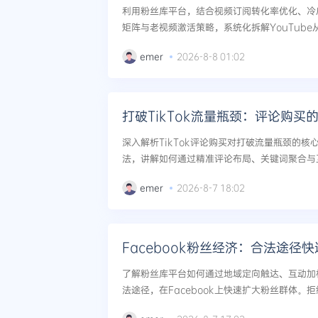
利用粉丝库平台，结合视频订阅转化率优化、冷
矩阵与老视频激活策略，系统化拆解YouTube
含具体时间节点操作与数据指标设定，适合中大型
emer
2026-8-8 01:02
打破TikTok流量瓶颈：评论购买
深入解析TikTok评论购买对打破流量瓶颈的
法，讲解如何通过精准评论布局、关键词聚合与
荐，实现视频播放量质的飞跃。...
emer
2026-8-7 18:02
Facebook粉丝经济：合法途径
了解粉丝库平台如何通过地域定向触达、互动加
法途径，在Facebook上快速扩大粉丝群体。
性、合规化的粉丝资产增长，彻底规避封号风险，