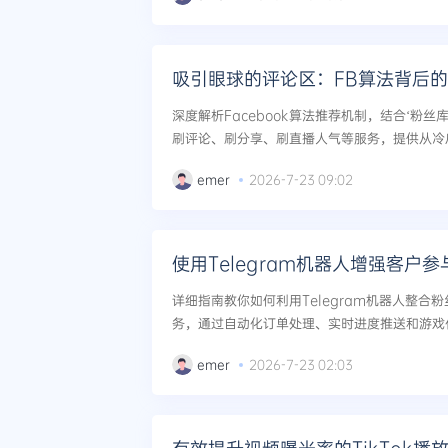
吸引眼球的评论区：FB算法背后
深度解析Facebook算法推荐机制，结合‘粉
刷评论、刷分享、刷直播人气等服务，提供从冷
涵盖多平台联动、安全防封技巧及关键词布局秘
emer
2026-7-23 09:02
权重与流量转化。...
使用Telegram机器人增强客户
详细指南教你如何利用Telegram机器人整合
务，通过自动化订单处理、实时进度推送和游戏
务的客户参与度与复购率。涵盖搭建步骤、风控策
emer
2026-7-23 02:03