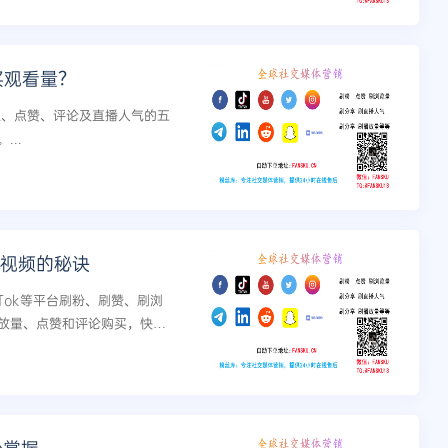
买观看量？
粉丝、点赞、评论及直播人气的五
..
门视频的秘诀
ikTok等平台刷粉、刷赞、刷浏
放量、点赞和评论购买，快速
险。...