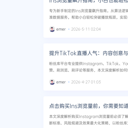
Ins浏览量飙升指南，小白也能轻
专为新手制定的Ins浏览量飙升指南，从算法逻
准数据服务，帮助小白轻松突破播放瓶颈，实现长
emer
2026-5-11 02:04
提升TikTok直播人气：内容创意
粉丝库平台专业提供Instagram、TikTok、
赞、刷浏览、刷评论等服务。本文深度解析如何
则，通过粉丝库的服务有效提升Instagram
emer
2026-4-27 01:03
高效的增长。...
点击购买Ins浏览量前，你需要知道
本文深度解析购买Instagram浏览量前必须
断标准、风险规避及效果最大化策略。以粉丝库为