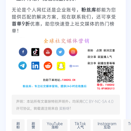
无论是个人网红还是企业账号，
粉丝库
都能为您
提供匹配的解决方案。现在联系我们，还可享受
首单9折
优惠，助您快速登上社交媒体的热门榜
单！
声明：本站所有文章除特别声明外，均采用
CC BY-NC-SA 4.0
许可协议。转载请注明来自
买粉呀
！
刷
刷
YouTube
TikTok
Instagram
T
粉
赞
涨粉
人气
互动