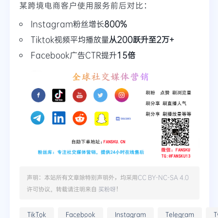
某跨境电商客户使用服务前后对比：
Instagram粉丝增长
800%
Tiktok视频平均播放量
从200跃升至2万+
Facebook广告CTR提升
15倍
声明：本站所有文章除特别声明外，均采用
CC BY-NC-SA 4.0
许可协议。转载请注明来自
买粉呀
！
TikTok
Facebook
Instagram
Telegram
T