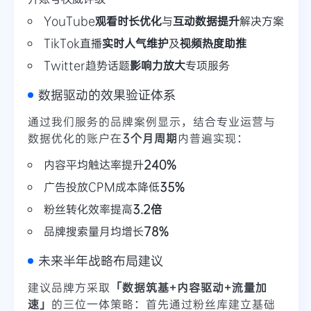
YouTube
观看时长优化
与
互动数据提升
解决方案
TikTok直播
实时人气维护
及
视频热度助推
Twitter趋势话题
影响力放大
专项服务
数据驱动的效果验证体系
通过我们服务的品牌案例显示，结合专业运营与
数据优化的账户在
3个月周期
内普遍实现：
内容平均触达率提升
240%
广告投放CPM成本降低
35%
粉丝转化效率提高
3.2倍
品牌搜索量月均增长
78%
未来半年战略布局建议
建议品牌方采取
「数据筑基+内容驱动+流量加
速」
的三位一体策略：首先通过粉丝库建立基础