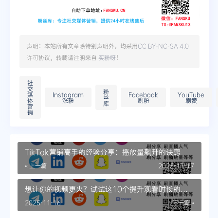
声明：本站所有文章除特别声明外，均采用
CC BY-NC-SA 4.0
许可协议。转载请注明来自
买粉呀
！
社
交
粉
媒
Instagram
Facebook
YouTube
丝
体
涨粉
刷粉
刷赞
库
营
销
TikTok营销高手的经验分享：播放量飙升的诀窍
« 上一篇
2025-11-17
想让你的视频更火？试试这10个提升观看时长的
SEO技巧
2025-11-16
下一篇 »