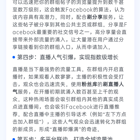
可以迅速把你的群组帖子的浏览量提升到数千甚
至数万级别，这会触发Facebook的算法，认为
该内容具有高潜力。同时，配合
刷分享
服务，让
这些帖子被分享到其他公共主页或群组。分享是F
acebook最重要的社交信号之一，高分享量会直
接带来外部流量的涌入，让大量潜在用户通过分
享链接看到你的群组入口，从而申请加入。
第四步：直播人气引爆，实现指数级增长
直播是当下最强势的流量工具。在群组内开启直
播时，如果观看人数寥寥，主播的积极性会受打
击，观众也会迅速流失。使用
粉丝库
的
刷直播人
气
服务，在开播初期就涌入数百甚至上千的观
众。这种热闹场面会吸引群组内其他的真实成员
点进直播间，也会吸引Facebook进行直播推
荐。配合直播中主播的引导话术（例如“左下方点
击加入群组”），这些人气观众会迅速转化为群组
的新成员，形成“直播即爆满”的奇迹。
第五步：多平台联动，打造全域流量池