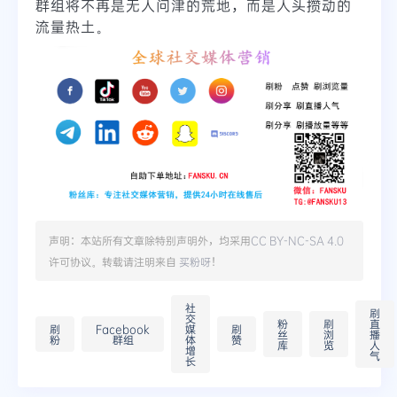
群组将不再是无人问津的荒地，而是人头攒动的
流量热土。
声明：本站所有文章除特别声明外，均采用
CC BY-NC-SA 4.0
许可协议。转载请注明来自
买粉呀
！
社
刷
交
粉
刷
直
刷
Facebook
媒
刷
丝
浏
播
粉
群组
体
赞
库
览
人
增
气
长