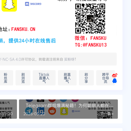
Y-NC-SA 4.0
许可协议。转载请注明来自
买粉呀
！
粉
刷
Tiktok
刷直
刷
跨平
丝
浏
直播人
播人
分
台导
库
览
气
气
享
流
Telegram群组爆满秘籍！为何聪明人都在选
购群成员
-05-20
2026-05-20
下一篇 »