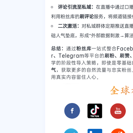
评论引流至私域：
在直播中通过口播
利用粉丝库的
刷评论
服务，将频道链接
二次激活：
对私域群体定期推送直
础人气垫底，形成“外部数据刺激→算
总结：
通过
粉丝库
一站式整合
Face
r、Telegram
等平台的
刷粉、刷赞
学的阶段性导入策略，即使是零基础
气
，获取更多的自然流量与忠实粉丝
用真实内容留住人心。