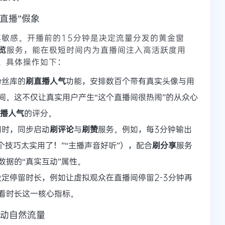
直播”假象
极其敏感。开播前的15分钟是决定流量分发的黄金窗
览
服务，能在极短时间内为直播间注入高活跃度用
制。具体操作如下：
粉丝库的
刷直播人气
功能，安排数百个带有真实头像与用
间。这不仅让真实用户产生“这个直播间很热闹”的从众心
k直播人气
的评分。
同时，同步启动
刷评论
与
刷赞
服务。例如，每3分钟输出
个技巧太实用了！”“主播声音好听”），配合
刷分享
服务
数据的“真实互动”属性。
定停留时长，例如让虚拟观众在直播间停留2-3分钟再
看时长这一核心指标。
撬动自然流量