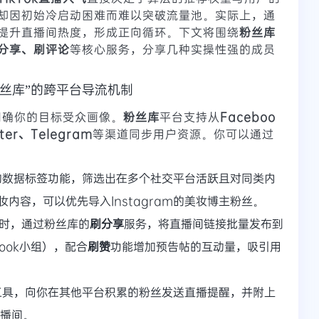
却因初始冷启动困难而难以突破流量池。实际上，通
提升直播间热度，形成正向循环。下文将围绕
粉丝库
分享、刷评论
等核心服务，分享几种实操性强的成员
丝库”的跨平台导流机制
要明确你的目标受众画像。
粉丝库
平台支持从
Faceboo
ter、Telegram
等渠道同步用户资源。你可以通过
的数据标签功能，筛选出在多个社交平台活跃且对同类内
内容，可以优先导入Instagram的美妆博主粉丝。
小时，通过粉丝库的
刷分享
服务，将直播间链接批量发布到
book小组），配合
刷赞
功能增加预告帖的互动量，吸引用
工具，向你在其他平台积累的粉丝发送直播提醒，并附上
直播间。