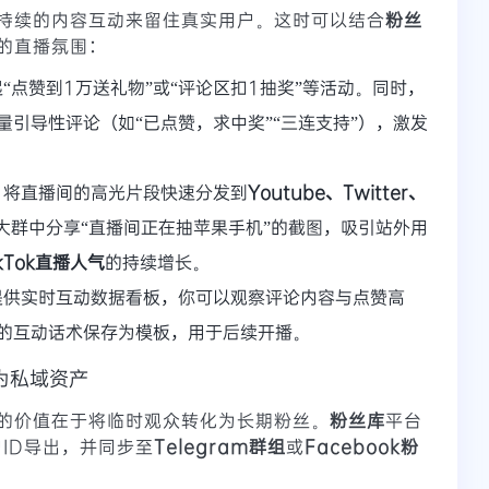
持续的内容互动来留住真实用户。这时可以结合
粉丝
的直播氛围：
“点赞到1万送礼物”或“评论区扣1抽奖”等活动。同时，
量引导性评论（如“已点赞，求中奖”“三连支持”），激发
，将直播间的高光片段快速分发到
Youtube、Twitter、
am大群中分享“直播间正在抽苹果手机”的截图，吸引站外用
ikTok直播人气
的持续增长。
提供实时互动数据看板，你可以观察评论内容与点赞高
的互动话术保存为模板，用于后续开播。
为私域资产
的价值在于将临时观众转化为长期粉丝。
粉丝库
平台
户ID导出，并同步至
Telegram群组
或
Facebook粉