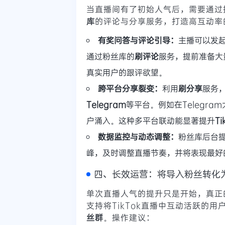
当直播间有了初始人气后，需要通过
库
的评论与分享服务，打造高互动率
有奖问答与评论引导：
主播可以发起
通过粉丝库的
刷评论
服务，提前准备大
真实用户的跟评欲望。
跨平台分享裂变：
利用
刷分享
服务
Telegram
等平台。例如在Telegr
户涌入。这种多平台联动能显著提升
T
数据监控与动态调整：
粉丝库后台
峰，及时调整直播节奏，并将表现最好
四、长效运营：将导入粉丝转化
单次直播人气的提升只是开始，真正
支持将TikTok直播中互动活跃的用
丝群
。操作建议：