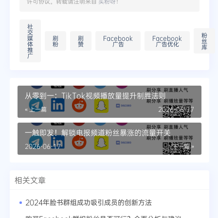
许可协议。转载请注明来自
买粉呀
！
社
交
粉
媒
刷
刷
Facebook
Facebook
丝
体
粉
赞
广告
广告优化
库
推
广
从零到一：TikTok视频播放量提升制胜法则
« 上一篇
2026-06-17
一触即发！解锁电报频道粉丝暴涨的流量开关
2026-06-17
下一篇 »
相关文章
2024年脸书群组成功吸引成员的创新方法