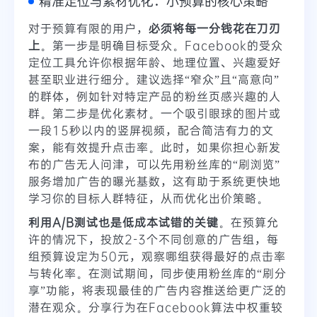
精准定位与素材优化：小预算的核心策略
对于预算有限的用户，
必须将每一分钱花在刀刃
上
。第一步是明确目标受众。Facebook的受众
定位工具允许你根据年龄、地理位置、兴趣爱好
甚至职业进行细分。建议选择“窄众”且“高意向”
的群体，例如针对特定产品的粉丝页感兴趣的人
群。第二步是优化素材。一个吸引眼球的图片或
一段15秒以内的竖屏视频，配合简洁有力的文
案，能有效提升点击率。此时，如果你担心新发
布的广告无人问津，可以先用粉丝库的“刷浏览”
服务增加广告的曝光基数，这有助于系统更快地
学习你的目标人群特征，从而优化出价策略。
利用A/B测试也是低成本试错的关键
。在预算允
许的情况下，投放2-3个不同创意的广告组，每
组预算设定为50元，观察哪组获得最好的点击率
与转化率。在测试期间，同步使用粉丝库的“刷分
享”功能，将表现最佳的广告内容推送给更广泛的
潜在观众。分享行为在Facebook算法中权重较