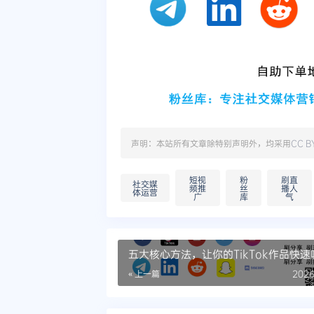
声明：本站所有文章除特别声明外，均采用
CC B
短视
粉
刷直
社交媒
频推
丝
播人
体运营
广
库
气
五大核心方法，让你的TikTok作品快
球
« 上一篇
2026