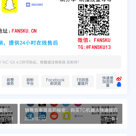
Y-NC-SA 4.0
许可协议。转载请注明来自
买粉呀
！
快速增
刷赞
刷粉
Facebook
FB浏览
加浏览
服务
平台
刷浏览
量提升
量
速吸引眼
销售效率提高的秘密：购买TG机器人快速技巧
-07-03
2026-07-02
下一篇 »