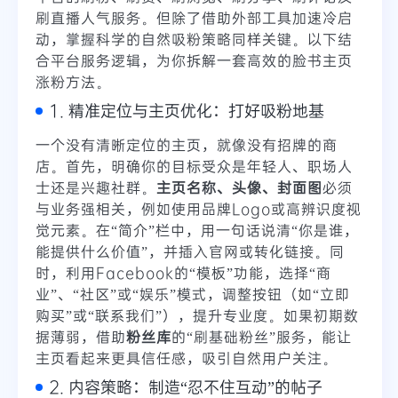
刷直播人气服务。但除了借助外部工具加速冷启
动，掌握科学的自然吸粉策略同样关键。以下结
合平台服务逻辑，为你拆解一套高效的脸书主页
涨粉方法。
1. 精准定位与主页优化：打好吸粉地基
一个没有清晰定位的主页，就像没有招牌的商
店。首先，明确你的目标受众是年轻人、职场人
士还是兴趣社群。
主页名称、头像、封面图
必须
与业务强相关，例如使用品牌Logo或高辨识度视
觉元素。在“简介”栏中，用一句话说清“你是谁，
能提供什么价值”，并插入官网或转化链接。同
时，利用Facebook的“模板”功能，选择“商
业”、“社区”或“娱乐”模式，调整按钮（如“立即
购买”或“联系我们”），提升专业度。如果初期数
据薄弱，借助
粉丝库
的“刷基础粉丝”服务，能让
主页看起来更具信任感，吸引自然用户关注。
2. 内容策略：制造“忍不住互动”的帖子