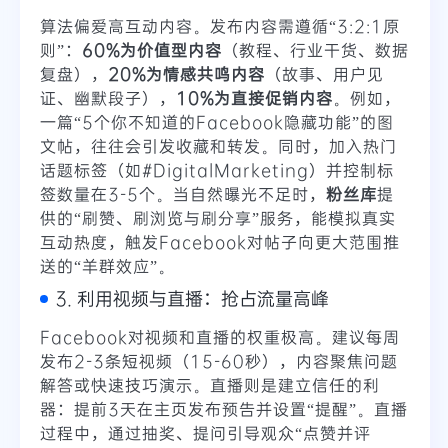
算法偏爱高互动内容。发布内容需遵循“3:2:1原
则”：
60%为价值型内容
（教程、行业干货、数据
复盘），
20%为情感共鸣内容
（故事、用户见
证、幽默段子），
10%为直接促销内容
。例如，
一篇“5个你不知道的Facebook隐藏功能”的图
文帖，往往会引发收藏和转发。同时，加入热门
话题标签（如#DigitalMarketing）并控制标
签数量在3-5个。当自然曝光不足时，
粉丝库
提
供的“刷赞、刷浏览与刷分享”服务，能模拟真实
互动热度，触发Facebook对帖子向更大范围推
送的“羊群效应”。
3. 利用视频与直播：抢占流量高峰
Facebook对视频和直播的权重极高。建议每周
发布2-3条短视频（15-60秒），内容聚焦问题
解答或快速技巧演示。直播则是建立信任的利
器：提前3天在主页发布预告并设置“提醒”。直播
过程中，通过抽奖、提问引导观众“点赞并评