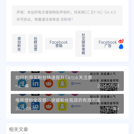
声明：本站所有文章除特别声明外，均采用
CC BY-NC-SA 4.0
许可协议。转载请注明来自
买粉呀
！
社
增
社
交
加
群
Facebook
媒
Facebook
粉
运
营销
体
广告
丝
营
策
略
如何利用买粉丝快速提升Tiktok关注度
« 上一篇
2025-05-03
电报增粉全攻略：突破粉丝瓶颈的有效方法
2025-05-03
下一篇 »
相关文章