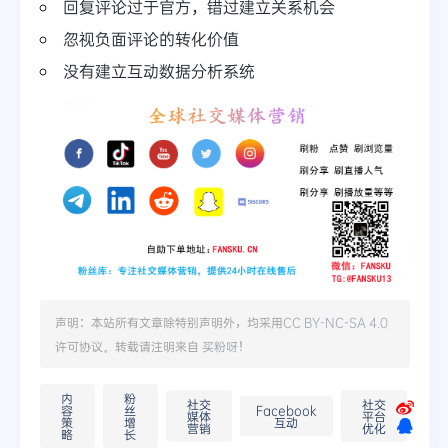
回复评论过于官方，错过建立关系机会
忽视负面评论的转化价值
没有建立互动数据分析系统
声明：本站所有文章除特别声明外，均采用
CC BY-NC-SA 4.0
许可协议。转载请注明来自
买粉呀
！
内
粉
社交
社交
容
丝
Facebook
媒体
平台
策
增
互动
营销
优化
略
长