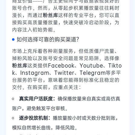
商业价值——广告主更倾向于与数据表现良好的
账号合作。然而，从零起步积累播放量往往耗时
漫长，而通过
粉丝库
这样的专业平台，您可以直
接购买高质量播放量，快速突破冷启动阶段，为
内容注入初始势能。
如何选择可靠的购买渠道？
市场上充斥着各种刷量服务，但低质僵尸流量、
掉粉风险以及账号安全问题是常见陷阱。选择像
粉丝库
这类提供
Facebook
、
Youtube
、
Tikto
k
、
Instagram
、
Twitter
、
Telegram
等多平
台服务的平台，意味着您能得到标准化且稳定的
交付。在购买前，应重点关注：
真实用户活跃度：
确保播放量来自真实或高仿真
账户，避免触发平台审核。
逐步投放机制：
播放量按小时或天数分批到账，
模拟自然增长曲线，降低风险。