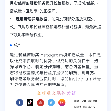
用粉丝库的
刷粉
服务提升粉丝基数，形成“粉丝数→
播放量→互动率”的正循环。
定期清理异常数据：
如果发现部分播放来源失
效，及时联系粉丝库客服进行补量或替换，避免数据
下跌影响账号权重。
总结
通过
粉丝库
购买Instagram视频播放量，本质是
以低成本换取时间优势。但成功的关键在于：
选
择可靠平台
、
制定分步策略
、
结合内容质量
。当
您将播放量购买与粉丝库提供的
刷赞
、
刷浏览
、
刷评论
等服务配合使用时，您的Instagram账号
将更快进入算法推荐的快车道。