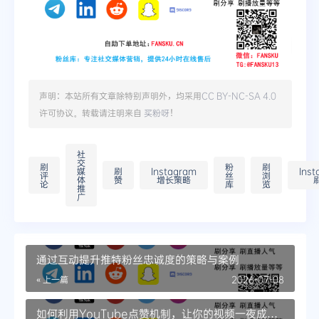
声明：本站所有文章除特别声明外，均采用
CC BY-NC-SA 4.0
许可协议。转载请注明来自
买粉呀
！
社
交
刷
粉
刷
媒
刷
Instagram
Ins
评
丝
浏
体
赞
增长策略
论
库
览
推
广
通过互动提升推特粉丝忠诚度的策略与案例
« 上一篇
2026-07-08
如何利用YouTube点赞机制，让你的视频一夜成