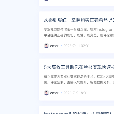
专业社交媒体增长平台粉丝库，针对Instagram、
平台提供正确的刷粉、刷赞、刷浏览、刷评论服
把手教你从零启动，通过精准购买正确粉丝和互
emer
2026-7-11 02:01
力，避免限流封号风险...
5大高效工具助你在脸书实现快速
粉丝库作为专业社交媒体增长平台，推出5大高
赞、评论定制、直播人气提升、智能数据分析，助你
播放量。支持YouTube、TikTok、Insta
emer
2026-7-5 18:01
果可见。...