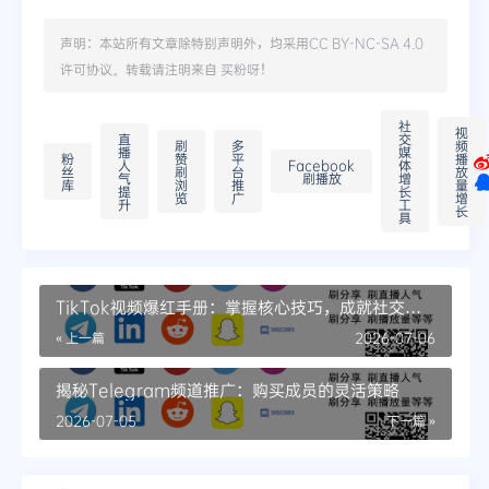
声明：本站所有文章除特别声明外，均采用
CC BY-NC-SA 4.0
许可协议。转载请注明来自
买粉呀
！
社
视
直
交
刷
多
频
播
媒
粉
赞
平
播
人
Facebook
体
丝
刷
台
放
气
刷播放
增
库
浏
推
量
提
长
览
广
增
升
工
长
具
TikTok视频爆红手册：掌握核心技巧，成就社交平
台明星
« 上一篇
2026-07-06
揭秘Telegram频道推广：购买成员的灵活策略
2026-07-05
下一篇 »