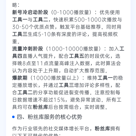
略：
新号冷启动阶段
（0-1000播放量）：优先使用
工具一
与
工具二
，快速积累500-1000次播放与
30-50个优质点赞，触发平台基础推荐。同时用
工具三
生成5-10条有深度的评论，提高视频权
重。
流量冲刺阶段
（1000-10000播放量）：加入
工
具四
直播人气提升，配合
工具五
的时段优化，选
择晚8点至11点流量高峰注入数据，此时算法会
认为内容处于上升期，自动扩大推荐范围。
爆款期
（10000播放量以上）：维持
工具一
的稳
定播放增长，并通过
工具三
增加评论多样性，配
合
工具二
的分享功能促进裂变传播。注意控制每
日数据增速不超过15%，避免异常波动。所有工
具均可在
粉丝库
后台按需组合，实时调整。
四、粉丝库服务的核心优势
作为行业领先的社交媒体增长平台，
粉丝库
拥有
以下不可替代的优势：