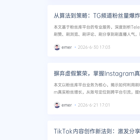
从算法到策略：TG频道粉丝量爆
本文基于粉丝库平台的专业服务，深度剖析Tele
刷赞、刷浏览、刷评论、刷分享到刷直播人气，
策略实现TG粉丝量爆炸式增长。包含渐进式刷量
emer
2026-6-30 17:03
化方案。...
摒弃虚假繁荣，掌握Instagra
本文以粉丝库平台业务为核心，揭示如何利用刷粉、
m真实粉丝增长，从账号定位到跨平台引流，提
作步骤。...
emer
2026-6-21 17:01
TikTok内容创作新法则：激发分