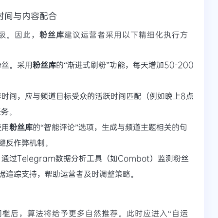
时间与内容配合
级。因此，
粉丝库
建议运营者采用以下精细化执行方
粉丝。采用
粉丝库
的“渐进式刷粉”功能，每天增加50-200
作时间，应与频道目标受众的活跃时间匹配（例如晚上8点
任务。
使用
粉丝库
的“智能评论”选项，生成与频道主题相关的句
避反作弊机制。
过Telegram数据分析工具（如Combot）监测粉丝
据追踪支持，帮助运营者及时调整策略。
丝门槛后，算法将给予更多自然推荐。此时应进入“自运