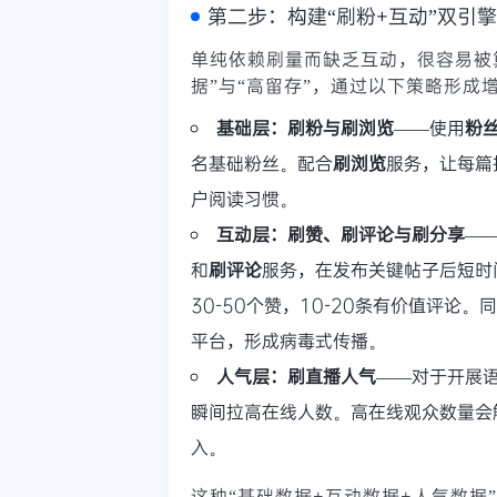
第二步：构建“刷粉+互动”双引
单纯依赖刷量而缺乏互动，很容易被
据”与“高留存”，通过以下策略形成
基础层：刷粉与刷浏览
——使用
粉
名基础粉丝。配合
刷浏览
服务，让每篇
户阅读习惯。
互动层：刷赞、刷评论与刷分享
—
和
刷评论
服务，在发布关键帖子后短时
30-50个赞，10-20条有价值评论。
平台，形成病毒式传播。
人气层：刷直播人气
——对于开展
瞬间拉高在线人数。高在线观众数量会触
入。
这种“基础数据+互动数据+人气数据