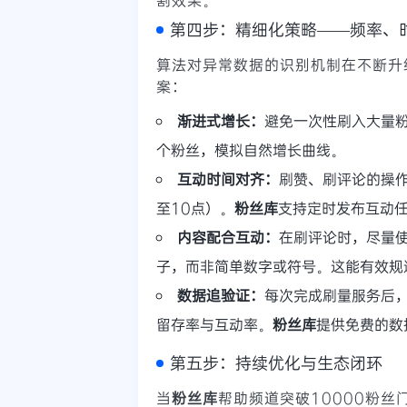
第四步：精细化策略——频率、
算法对异常数据的识别机制在不断升
案：
渐进式增长：
避免一次性刷入大量
个粉丝，模拟自然增长曲线。
互动时间对齐：
刷赞、刷评论的操
至10点）。
粉丝库
支持定时发布互动
内容配合互动：
在刷评论时，尽量
子，而非简单数字或符号。这能有效规
数据追验证：
每次完成刷量服务后，通
留存率与互动率。
粉丝库
提供免费的数
第五步：持续优化与生态闭环
当
粉丝库
帮助频道突破10000粉