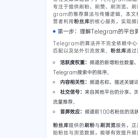
专注于提供刷粉、刷赞、刷浏览、刷
gram的推荐算法与传播逻辑。本
营者利用
粉丝库
的核心服务，实现频
第一步：理解Telegram的平
Telegram的算法并不完全依赖
匹配以及站外引流效果。
粉丝库
通过
活跃度权重：
频道的新增粉丝数量
Telegram搜索中的排序。
内容相关性：
频道名称、描述关键
社交信号：
来自其他平台的分享、浏
流量推荐。
首屏效应：
频道前100名粉丝的活
粉丝库
提供的
刷粉
与
刷浏览
服务，正
始粉丝与浏览数据，能够有效提升频