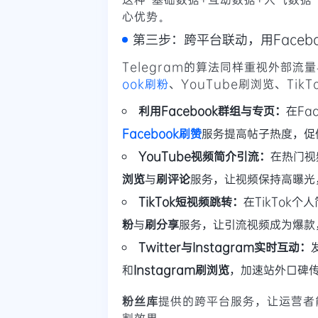
心优势。
第三步：跨平台联动，用Faceboo
Telegram的算法同样重视外部流
ook刷粉
、YouTube刷浏览、Ti
利用Facebook群组与专页：
在Fa
Facebook刷赞
服务提高帖子热度，促
YouTube视频简介引流：
在热门视
浏览
与
刷评论
服务，让视频保持高曝光
TikTok短视频跳转：
在TikTok
粉
与
刷分享
服务，让引流视频成为爆款
Twitter与Instagram实时互动：
和
Instagram刷浏览
，加速站外口碑
粉丝库
提供的跨平台服务，让运营者
割效果。