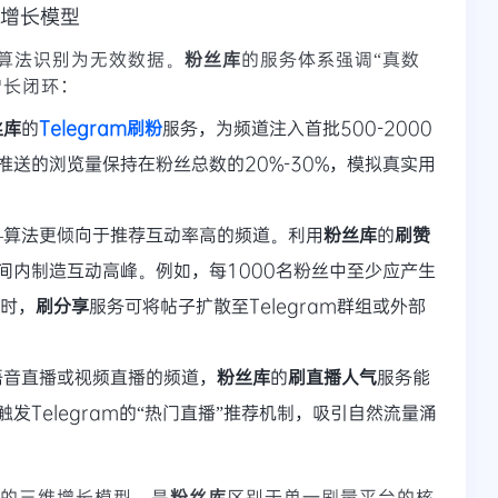
擎增长模型
算法识别为无效数据。
粉丝库
的服务体系强调“真数
增长闭环：
丝库
的
Telegram刷粉
服务，为频道注入首批500-2000
推送的浏览量保持在粉丝总数的20%-30%，模拟真实用
—算法更倾向于推荐互动率高的频道。利用
粉丝库
的
刷赞
间内制造互动高峰。例如，每1000名粉丝中至少应产生
同时，
刷分享
服务可将帖子扩散至Telegram群组或外部
语音直播或视频直播的频道，
粉丝库
的
刷直播人气
服务能
发Telegram的“热门直播”推荐机制，吸引自然流量涌
”的三维增长模型，是
粉丝库
区别于单一刷量平台的核