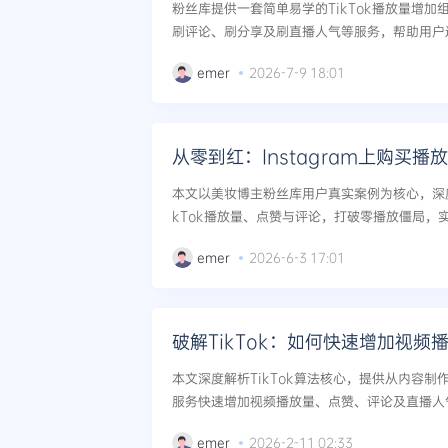
粉丝库提供一套简单易学的TikTok播放量增
刷评论、刷分享及刷直播人气等服务，帮助用户
光与账号权重，符合算法规则且安全有效。...
emer
2026-7-9 18:01
从零到红：Instagram上购买
本文以美妆博主粉丝库用户真实案例为核心，深
kTok播放量、点赞与评论，打破零播放僵局，实
成长。同时延伸至InstagramReels、You
emer
2026-6-3 17:01
运营策...
破解TikTok：如何快速增加视频
本文深度解析TikTok算法核心，提供从内容
服务快速增加视频播放量、点赞、评论及直播人
视频流量实现突破性增长。...
emer
2026-2-11 02:33