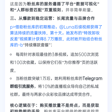
这是因为
粉丝库的服务遵循了平台“数据可视化”
和“人群标签匹配”双重规则
，并非简单刷量。
三、从爆款到稳定运营：长尾流量与品牌合作
p>借助粉丝库的初期推动，@Luna后续视频获得了
算法持续的流量扶持。第十天，她发布的“特效卸妆
反差”视频累计获得8.7万播放。此时她开始结合粉丝
库的<b
“持续爆款套餐”：
每周针对表现最佳的3条视频，追加500次浏览
和100次收藏，以保持它们在“为你推荐”页的活跃
度。
当粉丝数突破1万后，她利用粉丝库的
Telegram
群组引流服务
，将10%的直播观众导向自己的私域
社群，最终与两家小众彩妆品牌达成带货合作。
核心逻辑在于：购买播放量不是终点，而是获取
初始势能的手段
。粉丝库平台提供的数据追踪显