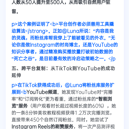
人数从50人提升至500人，从而吸引自然用户驻
留。
p>这个案例证明了<b>平台创作者必须善用工具撬
动算法</strong>。正如@Luna所说：“内容是我
的灵魂，而粉丝库帮我穿上了能被看见的外衣。”无
论你是做Instagram的时尚博主，还是YouTube的
知识分享者，通过精准购买播放量打破初始数据的
“死亡之谷”，是目前最有效的冷启动策略之一。</p
五、跨平台复制：从TikTok到YouTube的成功
延伸
p>在TikTok获得成功后，@Luna将粉丝库服务扩
展到<b
YouTube频道
。她发现YouTube对“完播
率”和“订阅转化”更为看重。通过粉丝库的
“智能浏
览”服务
（用户观看时长超过视频长度的60%），她
的一条8分钟美妆教程视频获得1.2万次完播浏览，
直接带来450个自然订阅粉丝。同时，她尝试了
Instagram Reels的刷赞服务
，将一次产品测评视