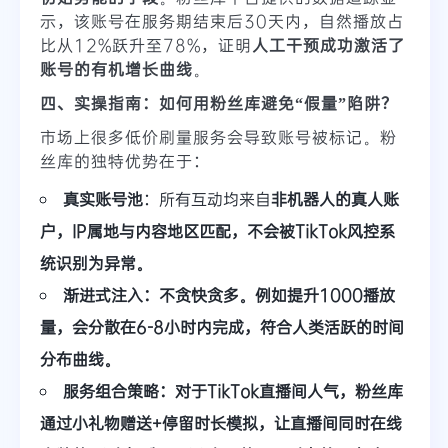
示，该账号在服务期结束后30天内，自然播放占
比从12%跃升至78%，证明
人工干预成功激活了
账号的有机增长曲线
。
四、实操指南：如何用粉丝库避免“假量”陷阱？
市场上很多低价刷量服务会导致账号被标记。粉
丝库的独特优势在于：
真实账号池
：所有互动均来自
非机器人的真人账
户，IP属地与内容地区匹配，不会被TikTok风控系
统识别为异常。
渐进式注入
：不贪快贪多。例如提升1000播放
量，会分散在6-8小时内完成，
符合人类活跃的时间
分布曲线
。
服务组合策略
：对于TikTok直播间人气，粉丝库
通过
小礼物赠送+停留时长模拟
，让直播间同时在线