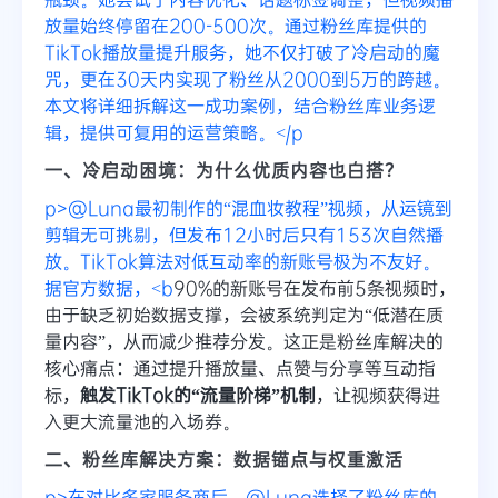
放量始终停留在200-500次。通过粉丝库提供的
TikTok播放量提升服务，她不仅打破了冷启动的魔
咒，更在30天内实现了粉丝从2000到5万的跨越。
本文将详细拆解这一成功案例，结合粉丝库业务逻
辑，提供可复用的运营策略。</p
一、冷启动困境：为什么优质内容也白搭？
p>@Luna最初制作的“混血妆教程”视频，从运镜到
剪辑无可挑剔，但发布12小时后只有153次自然播
放。TikTok算法对低互动率的新账号极为不友好。
据官方数据，<b
90%的新账号在发布前5条视频时，
由于缺乏初始数据支撑，会被系统判定为“低潜在质
量内容”，从而减少推荐分发。这正是粉丝库解决的
核心痛点：通过提升播放量、点赞与分享等互动指
标，
触发TikTok的“流量阶梯”机制
，让视频获得进
入更大流量池的入场券。
二、粉丝库解决方案：数据锚点与权重激活
p>在对比多家服务商后，@Luna选择了粉丝库的