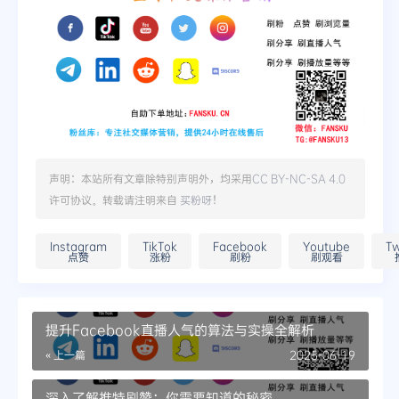
声明：本站所有文章除特别声明外，均采用
CC BY-NC-SA 4.0
许可协议。转载请注明来自
买粉呀
！
Instagram
TikTok
Facebook
Youtube
Tw
点赞
涨粉
刷粉
刷观看
提升Facebook直播人气的算法与实操全解析
« 上一篇
2025-06-19
深入了解推特刷赞：你需要知道的秘密