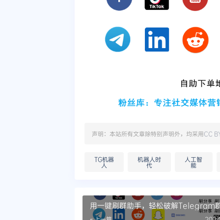
声明：本站所有文章除特别声明外，均采用
CC B
TG机器
机器人时
人工智
人
代
能
用一键刷群助手，轻松破解Telegram
长难题
« 上一篇
2024