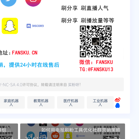
Y-NC-SA 4.0
许可协议。转载请注明来自
买粉呀
！
家庭机器
教育机器
医疗机器
工业机器
人
人
人
人
群组增
如何用电报刷粉工具优化社群营销策略
-11-08
2024-11-08
下一篇 »