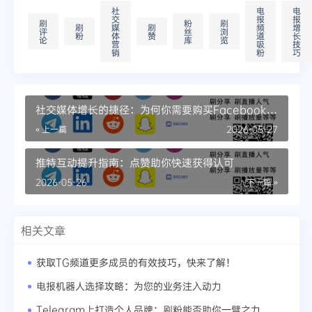
社
电
电
交
报
报
刷
粉
刷
刷
媒
刷
频
增
评
丝
浏
粉
体
赞
道
长
论
库
览
营
吸
技
销
粉
巧
社交媒体增长的捷径：为何你需要购买Facebook粉
丝
« 上一篇
2026-05-27
推特互动提升指南：点赞助你快速获得认可
2026-05-26
下一篇 »
相关文章
获取TG频道更多成员的有效技巧，快来了解！
电报机器人选择攻略：为您的业务注入动力
Telegram上打造个人品牌：刷粉能否助你一臂之力