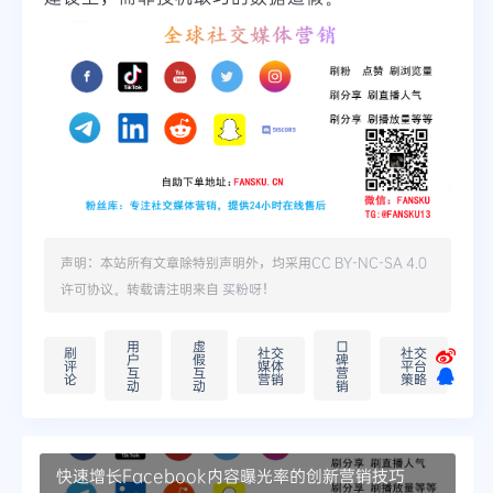
声明：本站所有文章除特别声明外，均采用
CC BY-NC-SA 4.0
许可协议。转载请注明来自
买粉呀
！
用
虚
口
刷
社交
社交
户
假
碑
评
媒体
平台
互
互
营
论
营销
策略
动
动
销
快速增长Facebook内容曝光率的创新营销技巧