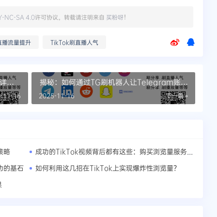
Y-NC-SA 4.0
许可协议。转载请注明来自
买粉呀
！
直播流量提升
TikTok刷直播人气
的详细
揭秘：如何通过TG刷机器人让Telegram账号
粉丝激增
-11-16
2025-11-16
下一篇 »
成功的TikTok视频背后都有这些：购买浏览量服务介绍
策略
功的基石
如何利用这几招在TikTok上实现爆炸性浏览量？
果