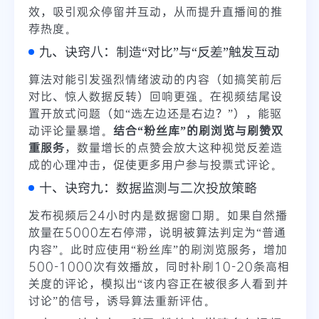
效，吸引观众停留并互动，从而提升直播间的推
荐热度。
九、诀窍八：制造“对比”与“反差”触发互动
算法对能引发强烈情绪波动的内容（如搞笑前后
对比、惊人数据反转）回响更强。在视频结尾设
置开放式问题（如“选左边还是右边？”），能驱
动评论量暴增。
结合“粉丝库”的刷浏览与刷赞双
重服务
，数量增长的点赞会放大这种视觉反差造
成的心理冲击，促使更多用户参与投票式评论。
十、诀窍九：数据监测与二次投放策略
发布视频后24小时内是数据窗口期。如果自然播
放量在5000左右停滞，说明被算法判定为“普通
内容”。此时应使用“粉丝库”的刷浏览服务，增加
500-1000次有效播放，同时补刷10-20条高相
关度的评论，模拟出“该内容正在被很多人看到并
讨论”的信号，诱导算法重新评估。