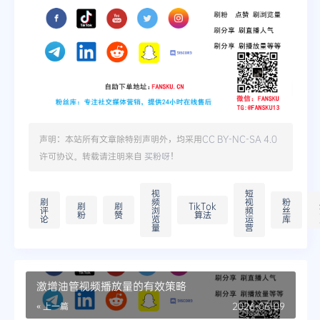
声明：本站所有文章除特别声明外，均采用
CC BY-NC-SA 4.0
许可协议。转载请注明来自
买粉呀
！
视
短
刷
频
视
粉
刷
刷
TikTok
评
浏
频
丝
粉
赞
算法
论
览
运
库
量
营
激增油管视频播放量的有效策略
« 上一篇
2026-06-09