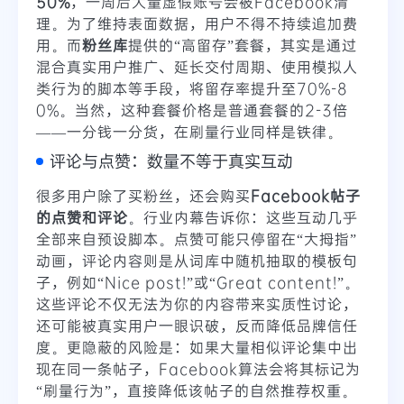
50%
，一周后大量虚假账号会被Facebook清
理。为了维持表面数据，用户不得不持续追加费
用。而
粉丝库
提供的“高留存”套餐，其实是通过
混合真实用户推广、延长交付周期、使用模拟人
类行为的脚本等手段，将留存率提升至70%-8
0%。当然，这种套餐价格是普通套餐的2-3倍
——一分钱一分货，在刷量行业同样是铁律。
评论与点赞：数量不等于真实互动
很多用户除了买粉丝，还会购买
Facebook帖子
的点赞和评论
。行业内幕告诉你：这些互动几乎
全部来自预设脚本。点赞可能只停留在“大拇指”
动画，评论内容则是从词库中随机抽取的模板句
子，例如“Nice post!”或“Great content!”。
这些评论不仅无法为你的内容带来实质性讨论，
还可能被真实用户一眼识破，反而降低品牌信任
度。更隐蔽的风险是：如果大量相似评论集中出
现在同一条帖子，Facebook算法会将其标记为
“刷量行为”，直接降低该帖子的自然推荐权重。