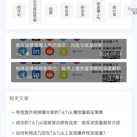
社
刷
交
刷
粉
刷
直
刷
媒
刷
Fac
评
丝
浏
播
分
体
赞
买
论
库
览
人
享
营
气
销
购买油管直播人气的背后：风险与收益分析
« 上一篇
2026-06-18
构建品牌视频影响力：脸书上播放量策略的深度解析
2026-06-18
下一篇 »
相关文章
有效提升视频曝光率的TikTok播放量购买策略
成功的TikTok视频背后都有这些：购买浏览量服务介绍
如何利用这几招在TikTok上实现爆炸性浏览量？