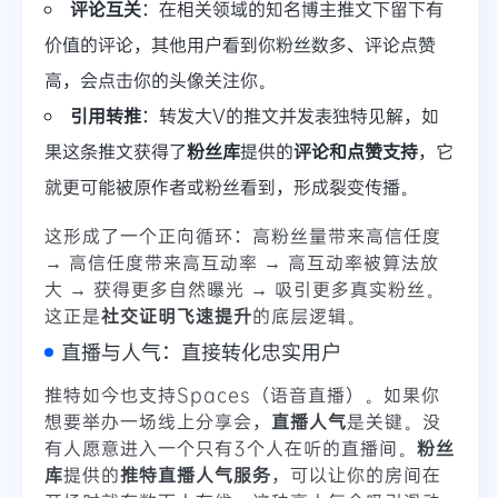
评论互关
：在相关领域的知名博主推文下留下有
价值的评论，其他用户看到你粉丝数多、评论点赞
高，会点击你的头像关注你。
引用转推
：转发大V的推文并发表独特见解，如
果这条推文获得了
粉丝库
提供的
评论和点赞支持
，它
就更可能被原作者或粉丝看到，形成裂变传播。
这形成了一个正向循环：高粉丝量带来高信任度
→ 高信任度带来高互动率 → 高互动率被算法放
大 → 获得更多自然曝光 → 吸引更多真实粉丝。
这正是
社交证明飞速提升
的底层逻辑。
直播与人气：直接转化忠实用户
推特如今也支持Spaces（语音直播）。如果你
想要举办一场线上分享会，
直播人气
是关键。没
有人愿意进入一个只有3个人在听的直播间。
粉丝
库
提供的
推特直播人气服务
，可以让你的房间在