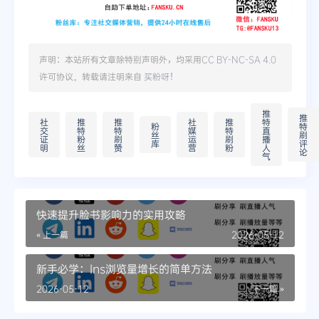
声明：本站所有文章除特别声明外，均采用
CC BY-NC-SA 4.0
许可协议。转载请注明来自
买粉呀
！
推
推
社
推
推
社
推
特
粉
特
交
特
特
媒
特
直
丝
刷
证
粉
刷
运
刷
播
库
评
明
丝
赞
营
粉
人
论
气
快速提升脸书影响力的实用攻略
« 上一篇
2026-05-12
新手必学：Ins浏览量增长的简单方法
2026-05-12
下一篇 »