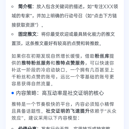
简介框
：放入包含关键词的描述，如“专注XXX领
域的专家”，并加上明确的行动号召（如“点击下方链
接获取资源”）。
固定推文
：将你最受欢迎或最具转化能力的推文
置顶，这条推文最好有较高的点赞和转推数。
如果你在初期发现自然增长缓慢，借助
粉丝库
提
供的
推特粉丝服务
和
推特点赞服务
，可以快速弥
补这一阶段的冷启动缺口。一个拥有几百甚至上
千粉丝和点赞的账号，远比一个零基础的账号更
容易获得自然流量。
内容策略：高互动率是社交证明的核心
推特是一个节奏极快的平台，内容必须短小精悍
且具备话题性。
社交证明的飞速提升
依赖于“从众
效应”。建议采用以下内容模型：
价值分享
：发布行业干货、实用技巧或独家数