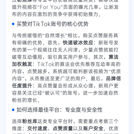
提升视频在“For You”页面的曝光几率，让新发
布的内容在激烈的竞争中获得初始推力。
买赞对TikTok账号的核心优势
与传统缓慢的“自然增长”相比，购买点赞服务具
有明确的优势。首先，
快速破冰效应
：新账号发
布的第一个视频往往无人问津，少量点赞就能打
破零互动僵局，吸引真实用户参与。其次，
算法
加权触发
：TikTok的算法会优先推荐互动率高的
内容，点赞越多，系统越可能判断该视频为“优质
内容”，从而推送至更广泛的用户。最后，
品牌信
任度提升
：高点赞量会形成从众心理，新用户更
容易关注已经“被认可”的账号，进一步加速自然
粉丝的增长。
如何选择最佳平台：专业度与安全性
选择
粉丝库
这类专业平台时，需要重点考察三个
维度：
交付速度
、
点赞质量
以及
账户安全
。优质