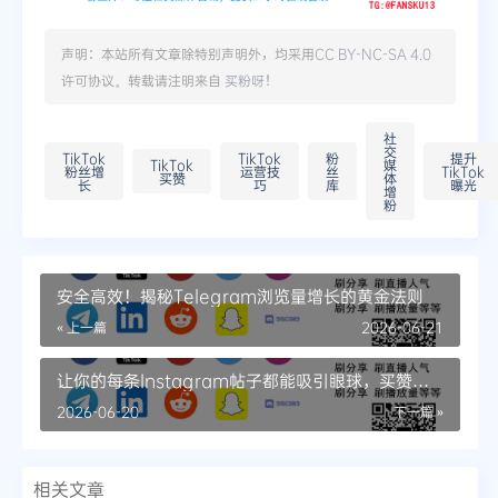
声明：本站所有文章除特别声明外，均采用
CC BY-NC-SA 4.0
许可协议。转载请注明来自
买粉呀
！
社
交
TikTok
TikTok
粉
提升
TikTok
媒
粉丝增
运营技
丝
TikTok
买赞
体
长
巧
库
曝光
增
粉
安全高效！揭秘Telegram浏览量增长的黄金法则
« 上一篇
2026-06-21
让你的每条Instagram帖子都能吸引眼球，买赞服
务秘籍
2026-06-20
下一篇 »
相关文章