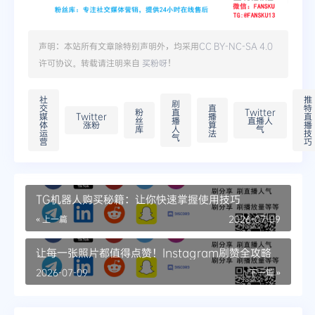
声明：本站所有文章除特别声明外，均采用
CC BY-NC-SA 4.0
许可协议。转载请注明来自
买粉呀
！
社
推
刷
交
直
特
粉
直
Twitter
媒
Twitter
播
直
丝
播
直播人
体
涨粉
算
播
库
人
气
运
法
技
气
营
巧
TG机器人购买秘籍：让你快速掌握使用技巧
« 上一篇
2026-07-09
让每一张照片都值得点赞！Instagram刷赞全攻略
2026-07-09
下一篇 »