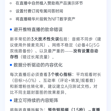
在直播中自然植入赞助商产品演示环节
设置付费订阅专属问答时间
将直播精华片段转为NFT数字资产
避开推特直播的致命错误
新手常犯的
3大技术性失误
包括：音频不同步（建
议使用外接麦克风）、网络不稳定（必备4G/5G
双线路备份）、以及最严重的——
没有设置自动
存档
（错过长尾流量）。
数据分析驱动的内容优化
每次直播后必须查看
3个核心指标
：平均观看时长
（目标>60%）、互动率（评论+转发/观看数）
和新增粉丝转化率。建议建立A/B测试文档，对
比不同主题封面图的效果差异。
建立可持续的内容矩阵
将每场直播拆解为：
预告短视频（15秒）→直播