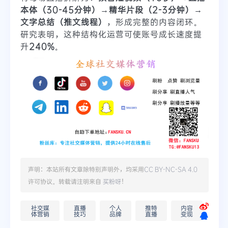
本体（30-45分钟）→精华片段（2-3分钟）→
文字总结（推文线程）
，形成完整的内容闭环。
研究表明，这种结构化运营可使账号成长速度提
升
240%
。
声明：本站所有文章除特别声明外，均采用
CC BY-NC-SA 4.0
许可协议。转载请注明来自
买粉呀
！
社交媒
直播
个人
推特
内容
体营销
技巧
品牌
直播
变现