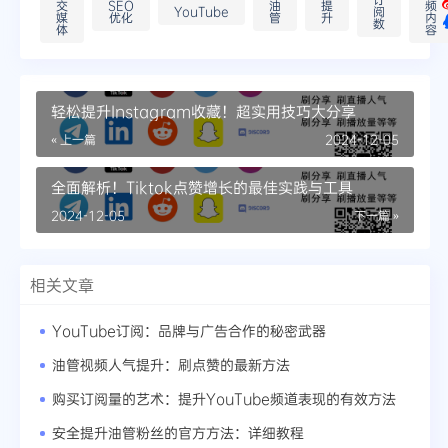
交
SEO
油
提
频
YouTube
阅
媒
优化
管
升
内
数
体
容
轻松提升Instagram收藏！超实用技巧大分享
« 上一篇
2024-12-05
全面解析！Tiktok点赞增长的最佳实践与工具
2024-12-05
下一篇 »
相关文章
YouTube订阅：品牌与广告合作的秘密武器
油管视频人气提升：刷点赞的最新方法
购买订阅量的艺术：提升YouTube频道表现的有效方法
安全提升油管粉丝的官方方法：详细教程