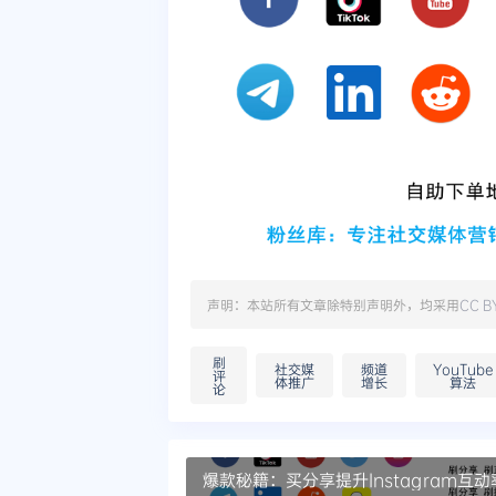
声明：本站所有文章除特别声明外，均采用
CC B
刷
社交媒
频道
YouTube
评
体推广
增长
算法
论
爆款秘籍：买分享提升Instagram互