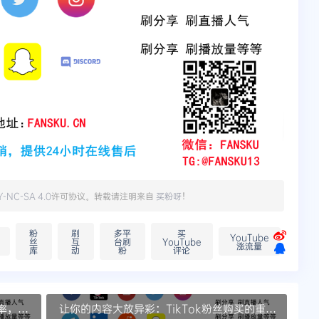
Y-NC-SA 4.0
许可协议。转载请注明来自
买粉呀
！
粉
刷
多平
买
YouTube
丝
互
台刷
YouTube
涨流量
库
动
粉
评论
动率，立
让你的内容大放异彩：TikTok粉丝购买的重要