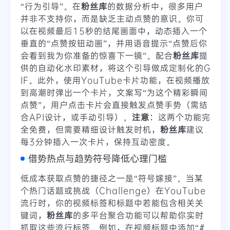
“行为引导”。在
粉丝库
的数据分析中，很多用户
并非不支持你，而是缺乏主动点赞的意识。你可
以在视频最后15秒的结尾画面中，动态插入一个
垂直的“点赞按钮动画”，并用语音提示“点赞后你
会看到我为你准备的惊喜下一镜”。配合
粉丝库
提
供的自动化水印素材，将这个引导做成定制化的G
IF。此外，使用YouTube卡片功能，在视频播放
到高潮时弹出一个卡片，文案写“为这个精彩瞬间
点赞”，用户点击卡片会直接触发点赞手势（需结
合API设计，或手动引导）。
注意
：这两个功能完
全免费，但需要精细设计触发时机，
粉丝库
建议
每3分钟插入一次卡片，保持互动密度。
借势热点与趋势符号降低心理门槛
低成本获取点赞的捷径之一是“符号嫁接”。当某
个热门话题或挑战（Challenge）在YouTube
流行时，你的视频标签和标题中若能包含相关关
键词，
粉丝库
的多平台聚合功能可以帮助你实时
抓取这些流行标签。例如，在视频标题中添加“#