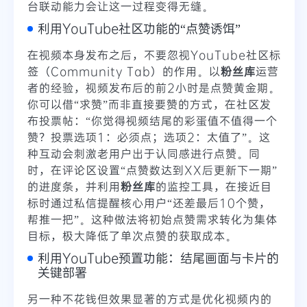
台联动能力会让这一过程变得无缝。
利用YouTube社区功能的“点赞诱饵”
在视频本身发布之后，不要忽视YouTube社区标
签（Community Tab）的作用。以
粉丝库
运营
者的经验，视频发布后的前2小时是点赞黄金期。
你可以借“求赞”而非直接要赞的方式，在社区发
布投票帖：“你觉得视频结尾的彩蛋值不值得一个
赞？投票选项1：必须点；选项2：太值了”。这
种互动会刺激老用户出于认同感进行点赞。同
时，在评论区设置“点赞数达到XX后更新下一期”
的进度条，并利用
粉丝库
的监控工具，在接近目
标时通过私信提醒核心用户“还差最后10个赞，
帮推一把”。这种做法将初始点赞需求转化为集体
目标，极大降低了单次点赞的获取成本。
利用YouTube预置功能：结尾画面与卡片的
关键部署
另一种不花钱但效果显著的方式是优化视频内的