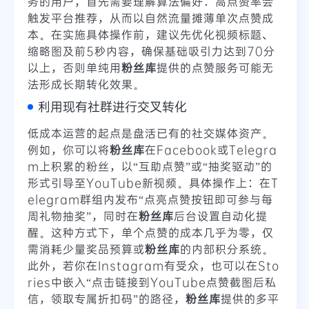
务的用户，首先需要理解算法偏好：高点赞率会
触发平台推荐，从而以自然流量摊薄单次点赞成
本。在实施具体操作前，建议先优化视频标题、
缩略图及前5秒内容，确保基础吸引力达到70分
以上，否则单纯用
粉丝库
提供的点赞服务可能无
法形成长期转化效果。
利用现有社群进行交叉转化
低成本运营的起点是盘活已有的社交媒体资产。
例如，你可以将
粉丝库
在Facebook或Telegra
m上积累的粉丝，以“互助点赞”或“抽奖驱动”的
形式引导至YouTube新视频。具体操作上：在T
elegram群组内发布“点亮点赞按钮即可参与每
周礼物抽奖”，同时在
粉丝库
后台设置自动化提
醒。这种方式下，单个点赞的成本几乎为零，仅
需消耗少量奖品预算或
粉丝库
的内部积分系统。
此外，若你在Instagram有受众，也可以在Sto
ries中嵌入“点击链接到YouTube点赞截图后私
信，领取专属折扣码”的路径，
粉丝库
提供的多平