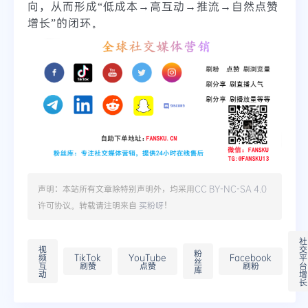
向，从而形成“低成本→高互动→推流→自然点赞
增长”的闭环。
声明：本站所有文章除特别声明外，均采用
CC BY-NC-SA 4.0
许可协议。转载请注明来自
买粉呀
！
社
视
交
粉
频
TikTok
YouTube
Facebook
平
丝
互
刷赞
点赞
刷粉
台
库
动
增
长