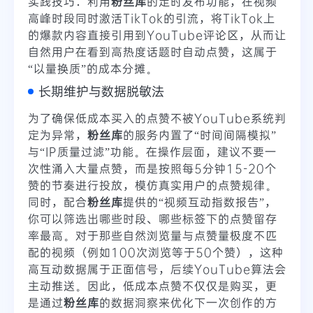
实践技巧：利用
粉丝库
的定时发布功能，在视频
高峰时段同时激活TikTok的引流，将TikTok上
的爆款内容直接引用到YouTube评论区，从而让
自然用户在看到高热度话题时自动点赞，这属于
“以量换质”的成本分摊。
长期维护与数据脱敏法
为了确保低成本买入的点赞不被YouTube系统判
定为异常，
粉丝库
的服务内置了“时间间隔模拟”
与“IP质量过滤”功能。在操作层面，建议不要一
次性涌入大量点赞，而是按照每5分钟15-20个
赞的节奏进行投放，模仿真实用户的点赞规律。
同时，配合
粉丝库
提供的“视频互动指数报告”，
你可以筛选出哪些时段、哪些标签下的点赞留存
率最高。对于那些自然浏览量与点赞量极度不匹
配的视频（例如100次浏览等于50个赞），这种
高互动数据属于正面信号，后续YouTube算法会
主动推送。因此，低成本点赞不仅仅是购买，更
是通过
粉丝库
的数据洞察来优化下一次创作的方