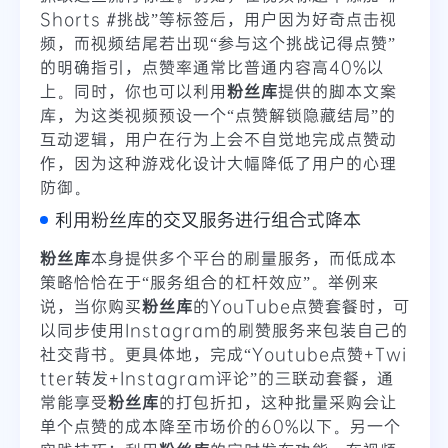
Shorts #挑战”等标签后，用户因为好奇点击视
频，而视频结尾若出现“参与这个挑战记得点赞”
的明确指引，点赞率通常比普通内容高40%以
上。同时，你也可以利用
粉丝库
提供的脚本文案
库，为这类视频预设一个“点赞解锁隐藏结局”的
互动逻辑，用户在行为上会不自觉地完成点赞动
作，因为这种游戏化设计大幅降低了用户的心理
防御。
利用粉丝库的交叉服务进行组合式降本
粉丝库
本身提供多个平台的刷量服务，而低成本
策略恰恰在于“服务组合的杠杆效应”。举例来
说，当你购买
粉丝库
的YouTube点赞套餐时，可
以同步使用Instagram的刷赞服务来包装自己的
社交背书。更具体地，完成“Youtube点赞+Twi
tter转发+Instagram评论”的三联动套餐，通
常能享受
粉丝库
的打包折扣，这种批量采购会让
单个点赞的成本降至市场价的60%以下。另一个