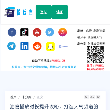
☰
登陆
注册
首页
Facebook
TikTok
YouTube
Instagram
首页
未分类
正文
Twitter
油管播放时长提升攻略，打造人气频道的