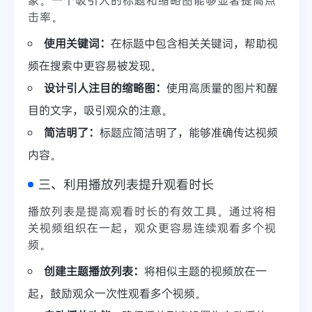
击率。
使用关键词：
在标题中包含相关关键词，帮助视
频在搜索中更容易被发现。
设计引人注目的缩略图：
使用高质量的图片和醒
目的文字，吸引观众的注意。
简洁明了：
标题应简洁明了，能够准确传达视频
内容。
三、利用播放列表提升观看时长
播放列表是提高观看时长的有效工具。通过将相
关视频组织在一起，观众更容易连续观看多个视
频。
创建主题播放列表：
将相似主题的视频放在一
起，鼓励观众一次性观看多个视频。