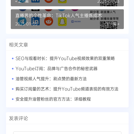
« 上一篇
2025-01-03
直播界的个性革命：TikTok人气主播炼成术
2025-01-03
下一篇 »
相关文章
SEO与观看时长：提升YouTube视频效果的双重策略
YouTube订阅：品牌与广告合作的秘密武器
油管视频人气提升：刷点赞的最新方法
购买订阅量的艺术：提升YouTube频道表现的有效方法
安全提升油管粉丝的官方方法：详细教程
发表评论