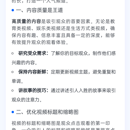
时长，打造一个人气频道。
一、内容质量是王道
高质量的内容
是吸引观众的首要因素。无论是教
育类视频、娱乐类视频还是生活方式类视频，确
保内容有趣、信息丰富且具备一定的深度，能够
有效提升观众的观看体验。
研究受众需求：
了解你的目标观众，制作他们感
兴趣的内容。
保持内容新鲜：
定期更新视频主题，避免重复和
单调。
讲故事的技巧：
通过讲述引人入胜的故事来吸引
观众的注意力。
二、优化视频标题和缩略图
视频的标题和缩略图是观众点击观看的第一印
象。一个吸引人的标题和缩略图能够显著提高点