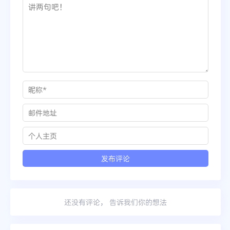
还没有评论， 告诉我们你的想法