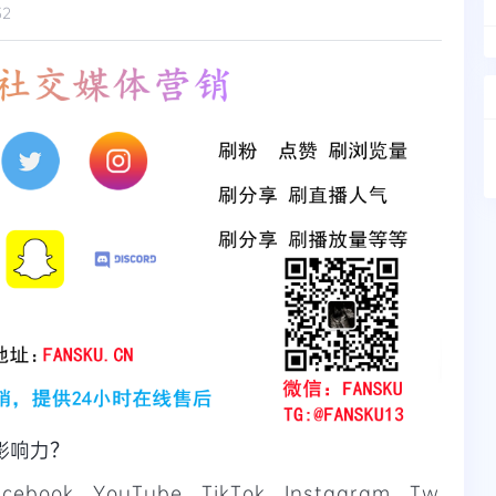
32
影响力？
ook、YouTube、TikTok、Instagram、Tw