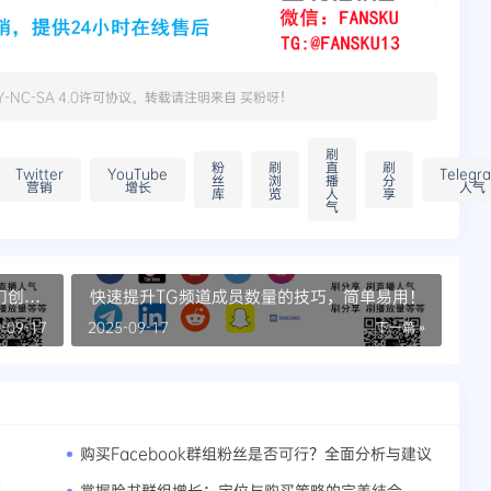
Y-NC-SA 4.0
许可协议。转载请注明来自
买粉呀
！
刷
粉
刷
直
刷
Twitter
YouTube
Telegr
丝
浏
播
分
营销
增长
人气
库
览
人
享
气
门创作
快速提升TG频道成员数量的技巧，简单易用！
-09-17
2025-09-17
下一篇 »
购买Facebook群组粉丝是否可行？全面分析与建议
南
掌握脸书群组增长：定位与购买策略的完美结合