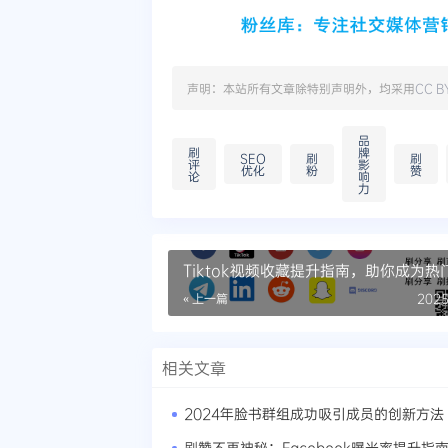
声明：本站所有文章除特别声明外，均采用
CC B
品
刷
牌
SEO
刷
刷
评
影
优化
粉
赞
论
响
力
Tiktok视频收藏提升指南，助你成为热
者
« 上一篇
2025
相关文章
2024年脸书群组成功吸引成员的创新方法
刷赞不再神秘：Facebook曝光率提升指