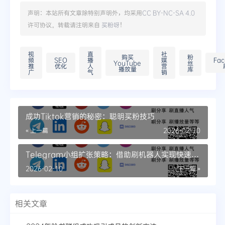
声明：本站所有文章除特别声明外，均采用
CC BY-NC-SA 4.0
许可协议。转载请注明来自
买粉呀
！
视
直
社
购买
粉
频
SEO
播
媒
Fac
YouTube
丝
推
优化
人
营
播放量
库
广
气
销
成功Tiktok营销的秘密：聪明买粉技巧
« 上一篇
2026-02-10
Telegram小组扩张策略：借助刷机器人实现快速增
长
2026-02-10
下一篇 »
相关文章