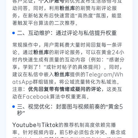
客户见证，
个人IP账号
则优先发布生活感悟与互
动问答。同时，利用
粉丝库
的刷赞与刷评论服
务，在新帖发布后快速营造“高热度”氛围，能显
著触发平台算法的二次推荐。
二、互动维护：通过评论与私信提升权重
常规操作中，用户需耗费大量时间回复每一条评
论。通过
粉丝库
的刷评论服务，可以在黄金24小
时内快速生成有质量的互动内容（例如：“感谢分
享，学到了！”或针对帖子的具体提问）。同时，
建议在私信中嵌入
粉丝库
提供的Telegram/Wh
atsApp群组链接，将公域流量转化为私域池。
注意：
优先回复带有情绪或疑问的评论
，这类互
动在Facebook算法中权重更高。
三、视觉优化：封面图与视频前奏的“黄金5
秒”
Youtube
与
Tiktok
的推荐机制高度依赖完播
率。针对视频内容，前5秒必须包含冲突、悬念或