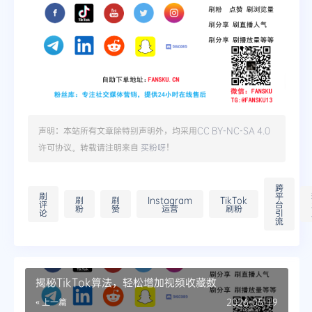
声明：本站所有文章除特别声明外，均采用
CC BY-NC-SA 4.0
许可协议。转载请注明来自
买粉呀
！
跨
刷
平
刷
刷
Instagram
TikTok
评
台
粉
赞
运营
刷粉
论
引
流
揭秘TikTok算法，轻松增加视频收藏数
« 上一篇
2026-05-19