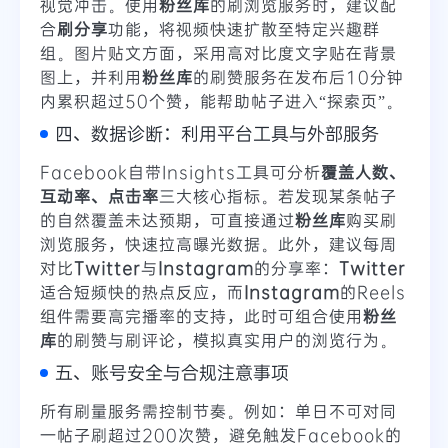
视觉冲击。使用
粉丝库
的刷浏览服务时，建议配
合
刷分享
功能，将视频快速扩散至特定兴趣群
组。图片贴文方面，采用高对比度文字贴在背景
图上，并利用
粉丝库
的刷赞服务在发布后10分钟
内累积超过50个赞，能帮助帖子进入“探索页”。
四、数据诊断：利用平台工具与外部服务
Facebook自带Insights工具可分析
覆盖人数、
互动率、点击率
三大核心指标。若发现某条帖子
的自然覆盖未达预期，可直接通过
粉丝库
购买刷
浏览服务，快速拉高曝光数据。此外，建议每周
对比
Twitter
与
Instagram
的分享率：
Twitter
适合短频快的热点反应，而
Instagram
的Reels
组件需要高完播率的支持，此时可组合使用
粉丝
库
的刷赞与刷评论，模拟真实用户的浏览行为。
五、账号安全与合规注意事项
所有刷量服务需控制节奏。例如：单日不可对同
一帖子刷超过200次赞，避免触发Facebook的