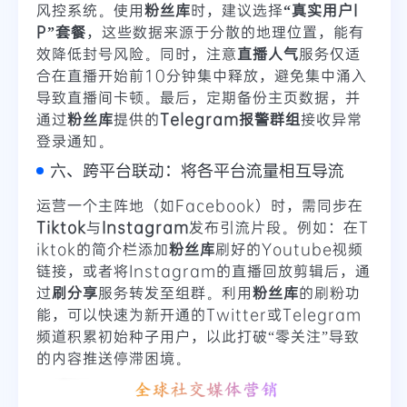
风控系统。使用
粉丝库
时，建议选择
“真实用户I
P”套餐
，这些数据来源于分散的地理位置，能有
效降低封号风险。同时，注意
直播人气
服务仅适
合在直播开始前10分钟集中释放，避免集中涌入
导致直播间卡顿。最后，定期备份主页数据，并
通过
粉丝库
提供的
Telegram报警群组
接收异常
登录通知。
六、跨平台联动：将各平台流量相互导流
运营一个主阵地（如Facebook）时，需同步在
Tiktok
与
Instagram
发布引流片段。例如：在T
iktok的简介栏添加
粉丝库
刷好的Youtube视频
链接，或者将Instagram的直播回放剪辑后，通
过
刷分享
服务转发至组群。利用
粉丝库
的刷粉功
能，可以快速为新开通的Twitter或Telegram
频道积累初始种子用户，以此打破“零关注”导致
的内容推送停滞困境。