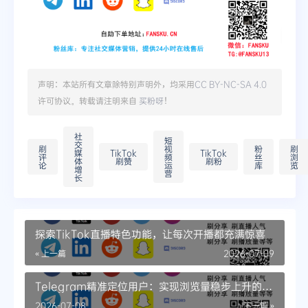
声明：本站所有文章除特别声明外，均采用
CC BY-NC-SA 4.0
许可协议。转载请注明来自
买粉呀
！
社
短
交
刷
视
粉
刷
媒
TikTok
TikTok
评
频
丝
浏
体
刷赞
刷粉
论
运
库
览
增
营
长
探索TikTok直播特色功能，让每次开播都充满惊喜
« 上一篇
2026-07-09
Telegram精准定位用户：实现浏览量稳步上升的策
略
2026-07-08
下一篇 »