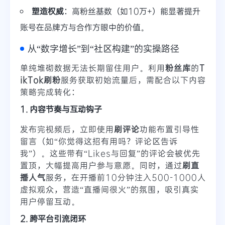
塑造权威
：高粉丝基数（如10万+）能显著提升
账号在品牌方与合作方眼中的价值。
从“数字增长”到“社区构建”的实操路径
单纯堆砌数据无法长期留住用户。利用
粉丝库
的
T
ikTok刷粉
服务获取初始流量后，需配合以下内容
策略完成转化：
1. 内容节奏与互动钩子
发布完视频后，立即使用
刷评论
功能布置引导性
留言（如“你觉得这招有用吗？评论区告诉
我”）。这些带有“Likes与回复”的评论会被优先
置顶，大幅提高用户参与意愿。同时，通过
刷直
播人气
服务，在开播前10分钟注入500-1000人
虚拟观众，营造“直播间很火”的氛围，吸引真实
用户停留互动。
2. 跨平台引流闭环