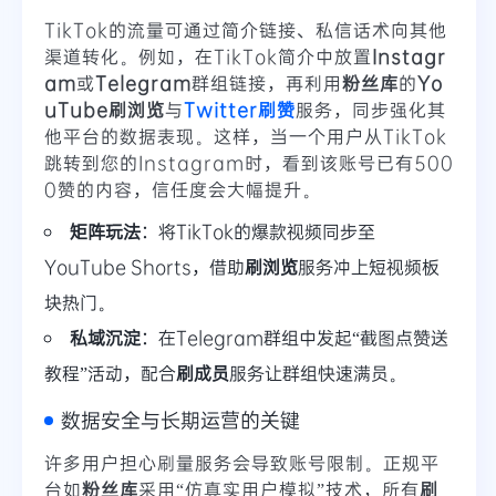
TikTok的流量可通过简介链接、私信话术向其他
渠道转化。例如，在TikTok简介中放置
Instagr
am
或
Telegram
群组链接，再利用
粉丝库
的
Yo
uTube刷浏览
与
Twitter刷赞
服务，同步强化其
他平台的数据表现。这样，当一个用户从TikTok
跳转到您的Instagram时，看到该账号已有500
0赞的内容，信任度会大幅提升。
矩阵玩法
：将TikTok的爆款视频同步至
YouTube Shorts，借助
刷浏览
服务冲上短视频板
块热门。
私域沉淀
：在Telegram群组中发起“截图点赞送
教程”活动，配合
刷成员
服务让群组快速满员。
数据安全与长期运营的关键
许多用户担心刷量服务会导致账号限制。正规平
台如
粉丝库
采用“仿真实用户模拟”技术，所有
刷