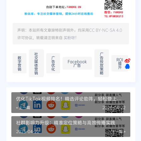
声明：本站所有文章除特别声明外，均采用
CC BY-NC-SA 4.0
许可协议。转载请注明来自
买粉呀
！
社
广
数
交
广
告
ROI
字
媒
告
Facebook
投
提
营
体
优
广告
放
升
销
营
化
策
销
略
优化TikTok视频排名！精选评论助阵，轻松登上热
门推荐
« 上一篇
2025-04-22
社群影响力升级：精准定位策略与高效传播实践
2025-04-22
下一篇 »