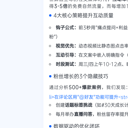
得
3-5倍
的免费自然流量，而每增加
4大核心策略提升互动质量
钩子公式：
前3秒用"痛点提问+利
粉"）
视觉优先：
动态视频比静态图点击
互动引导：
在文案中嵌入明确指令（
时段测试：
周三/四上午10-12点
粉丝增长的3个隐藏技巧
通过分析
500+爆款案例
，我们发现
li>在评论区用"@好友"功能可提升<str
创建
话题标签挑战
（如#30天成长
每月举办
直播问答
，粉丝留存率提
数据驱动的优化闭环