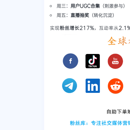
周三：
用户UGC合集
（刺激参与）
周五：
直播抽奖
（转化沉淀）
实现
粉丝增长217%
，互动率从
2.1