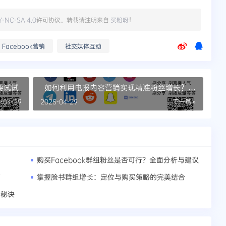
Y-NC-SA 4.0
许可协议。转载请注明来自
买粉呀
！
Facebook营销
社交媒体互动
要试试
如何利用电报内容营销实现精准粉丝增长？这
里有答案
-04-29
2025-04-29
下一篇 »
购买Facebook群组粉丝是否可行？全面分析与建议
南
掌握脸书群组增长：定位与购买策略的完美结合
功秘诀