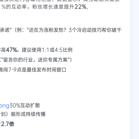
1%的互动率，粉丝增长速度提升
22%
。
益承诺"（例："还在为涨粉发愁？3个冷启动技巧帮你破千
率高
47%
，建议使用1:1或4:5比例
"留言你的行业，送你专属方案"）
、晚间7-9点是最佳发布时间窗口
：
ong
30%互动扩散
计划）能形成持续传播
升
2.7倍