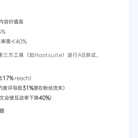
内容价值高
5%
率需＜40%
第三方工具（如Hootsuite）进行AB测试。
低
17%
reach）
的差评导致
31%
潜在粉丝流失）
贴文会使互动率下降
40%
）
略
）