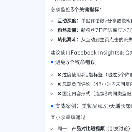
必须监控
3个关键指标
：
互动深度：
单贴评论数≥分享数说明
粉丝质量：
新粉丝7日回访率应＞3
转化漏斗：
从互动到主页点击的流失
建议使用
Facebook Insights
配合
避免3个致命错误
❌ 过度使用#话题标签（超过3个降
❌ 忽略负面评论（48小时内未回复
❌ 固定内容形式（连续3篇同类型
实战案例：美妆品牌30天增长策
某小众品牌通过：
周一：
产品对比短视频
（引发讨论