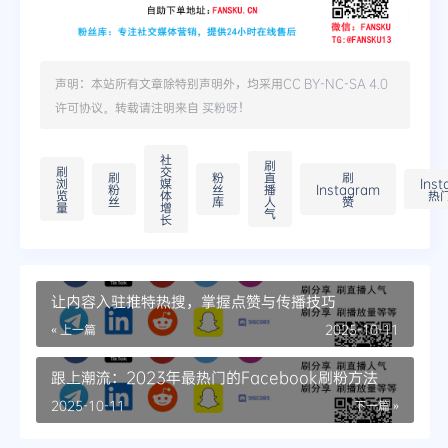
声明：本站所有文章除特别声明外，均采用
CC BY-NC-SA 4.0
许可协议。转载请注明来自
买粉呀
！
社
刷
刷
交
刷
粉
直
刷
浏
媒
Ins
粉
丝
播
Instagram
览
体
热
丝
库
人
赞
量
增
气
长
让内容入驻推特热搜，掌握点赞与传播技巧
« 上一篇
2025-10-11
跟上潮流：2023年最热门的Facebook刷粉方法
2025-10-11
下一篇 »