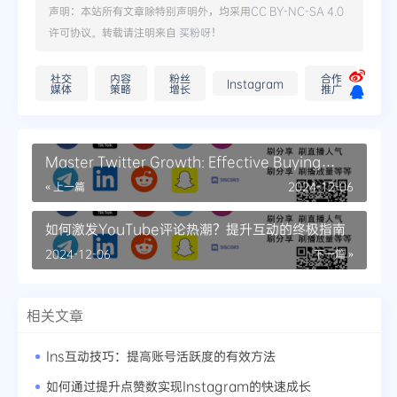
声明：本站所有文章除特别声明外，均采用
CC BY-NC-SA 4.0
许可协议。转载请注明来自
买粉呀
！
社交
内容
粉丝
合作
Instagram
媒体
策略
增长
推广
Master Twitter Growth: Effective Buying
Techniques for Followers
« 上一篇
2024-12-06
如何激发YouTube评论热潮？提升互动的终极指南
2024-12-06
下一篇 »
相关文章
Ins互动技巧：提高账号活跃度的有效方法
如何通过提升点赞数实现Instagram的快速成长