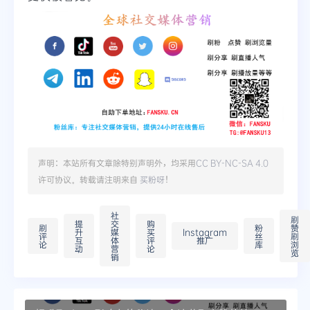
声明：本站所有文章除特别声明外，均采用
CC BY-NC-SA 4.0
许可协议。转载请注明来自
买粉呀
！
社
刷
提
交
购
刷
粉
赞
升
媒
买
Instagram
评
丝
刷
互
体
评
推广
论
库
浏
动
营
论
览
销