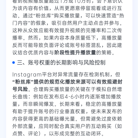
看到视频播放量超过1万或10万时，会下意识认
为该内容有价值，从而更愿意停留观看或进行互
动。通过“粉丝库”购买播放量，可以快速营造“热
门内容”的假象，吸引自然用户主动点击并参与。
这种从众效应能有效提升视频的完播率和二次传
播率。然而，如果内容本身质量低下，高播放量
反而可能导致负面评论或账号标签混乱，因此建
议结合优质内容与
阶段性提升播放量
的策略。
三、账号权重的长期影响与风险控制
Instagram平台对异常流量存在检测机制，但
“粉丝库”提供的规范化播放来源可以有效规避封
号风险
。合理购买播放量的关键在于模拟自然增
长曲线：例如在发布后4-6小时内逐渐增加播放
量，而非瞬间爆发。长期来看，稳定的高播放量
有助于提升账号的行业垂直权重，使未来发布的
内容获得更高的基础曝光量。但需避免过度依赖
外部流量，应同时配合真实用户的互动购买（如
点赞、评论），以形成完整的互动闭环。