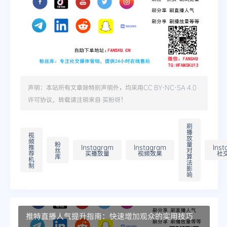
声明：本站所有文章除特别声明外，均采用
CC BY-NC-SA 4.0
许可协议。转载请注明来自
买粉呀
！
刷
播
视
放
频
粉
量
推
Instagram
Instagram
Ins
丝
对
荐
买播放量
视频效果
社
库
算
机
法
制
影
响
推特直播人气提升指南：快速增加观众的实用技巧