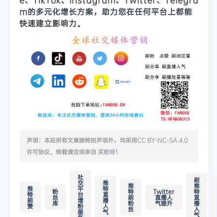
m的多元化增长方案，助力您在任何平台上都能
快速建立影响力。
声明：本站所有文章除特别声明外，均采用
CC BY-NC-SA 4.0
许可协议。转载请注明来自
买粉呀
！
社
刷
交
推
推
推
推
平
特
粉
特
Twitter
特
特
台
直
丝
刷
直播人
直
刷
增
播
库
粉
气提升
播
赞
粉
人
丝
人
服
气
气