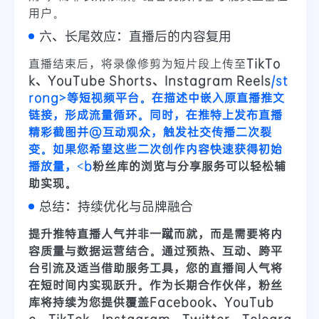
用户。
六、长尾效应：直播后的内容复用
直播结束后，将录像修剪为短片段上传至
TikTo
k、YouTube Shorts、Instagram Reels
/st
rong>等短视频平台。在描述中嵌入原直播推文
链接，形成流量循环。同时，在推特上发布直播
精彩截图并@互动观众，触发社交传播二次裂
变。如果您希望这些二次创作内容快速获得初始
播放量，<b
粉丝库的浏览与分享服务可以轻松辅
助实现。
总结：持续优化与品牌融合
提升推特直播人气并非一蹴而就，而是需要将
内
容质量
与
数据运营
结合。通过预热、互动、跨平
台引流及适当借助服务工具，您的直播间人气将
在短时间内实现跃升。作为长期合作伙伴，
粉丝
库
将持续为您提供覆盖Facebook、YouTub
e、TikTok、Instagram、Twitter、Telegra