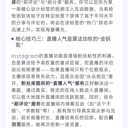
库
的“刷评论”与“刷分享”服务，你可以定向为某
一条精心设计标签的视频注入互动数据。当系统
检测到该帖子在特定标签下获得了高于平均水平
的分享与评论时，将会在该标签的“热门”排名中
迅速上升，实现海量曝光。
核心技巧三：直播人气是算法加权的“金钥
匙”
Instagram的直播功能是增强粉丝粘性的利器，
也是算法给予高权重的重点区域。但直播的冷启
动比视频更难——如果直播间只有个位数观众，
主播很容易丧失动力，且观众会因“从众效应”离
开。
粉丝库提供的“直播人气”服务
正好解决这一
难题。通过真实、稳定的在线人数进入直播间，
可以极大地提升直播间的活跃氛围。同时，结合
“刷评论”服务
在直播间内弹幕互动（如“这个不
错”、“求教程”等），能有效引导真实观众参与互
动，延长观看时长。直播结束后的回放，配合
刷
浏览
服务，能再次收割一波流量。