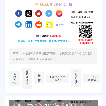
声明：本站所有文章除特别声明外，均采用
CC BY-NC-SA 4.0
许可协议。转载请注明来自
买粉呀
！
社
刷
直
交
粉
赞
播
媒
Instagram
TikTok
丝
刷
人
体
刷粉
刷浏览
库
评
气
优
论
化
从0到1：教你在Twitter上轻松刷点赞的技巧