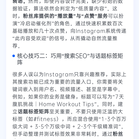
转场。
然而，即使内容设计完美，缺少初始的数
据验证，算法依然会判定为“低质量内容”。这
时，
粉丝库提供的“播放量”与“点赞”服务
可以扮
演“冷启动催化剂”的角色。通过快速积累数百次
基础播放和几十次点赞，向Instagram系统传递
“此内容受欢迎”的信号，从而撬动自然流量推
荐。
核心技巧二：巧用“搜索SEO”与话题标签矩
阵
很多人误以为Instagram只靠兴趣推荐，实际上
其搜索功能已成为重要的流量入口。你需要将关
键词嵌入到用户名、视频描述、甚至是字幕中。
例如，如果你的业务是健身，标题可以写为“7天
腹肌挑战｜Home Workout Tips”。同时，建
立
话题标签矩阵
至关重要。不要只使用泛滥的大
标签（如#fitness），而应混合使用“1-3个百万
级大词 + 3-5个万级中词 + 2-3个千级精准词”。
但手动整理并测试标签效果非常耗时。通过
粉丝