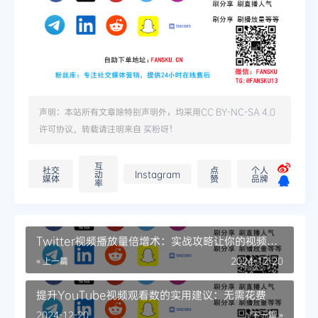
声明：本站所有文章除特别声明外，均采用
CC BY-NC-SA 4.0
许可协议。转载请注明来自
买粉呀
！
互
社交
点
个人
动
Instagram
媒体
赞
品牌
率
Twitter视频播放量倍增术：实战攻略让你的视频火
遍全网
« 上一篇
2024-12-20
提升YouTube视频观看数的实用建议：无需花费
2024-12-20
下一篇 »