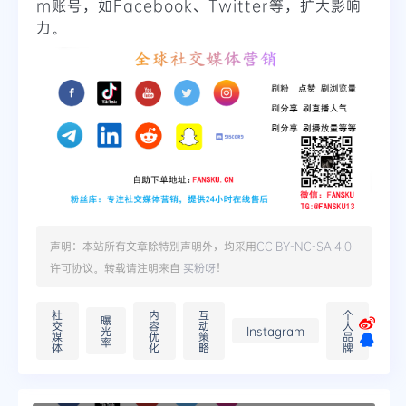
m账号，如Facebook、Twitter等，扩大影响
力。
声明：本站所有文章除特别声明外，均采用
CC BY-NC-SA 4.0
许可协议。转载请注明来自
买粉呀
！
社
内
互
个
曝
交
容
动
人
光
Instagram
媒
优
策
品
率
体
化
略
牌