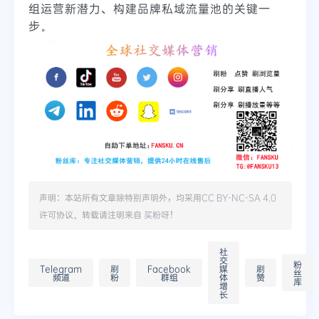
组运营新潜力、构建品牌私域流量池的关键一
步。
声明：本站所有文章除特别声明外，均采用
CC BY-NC-SA 4.0
许可协议。转载请注明来自
买粉呀
！
社
交
粉
Telegram
刷
Facebook
媒
刷
丝
频道
粉
群组
体
赞
库
增
长